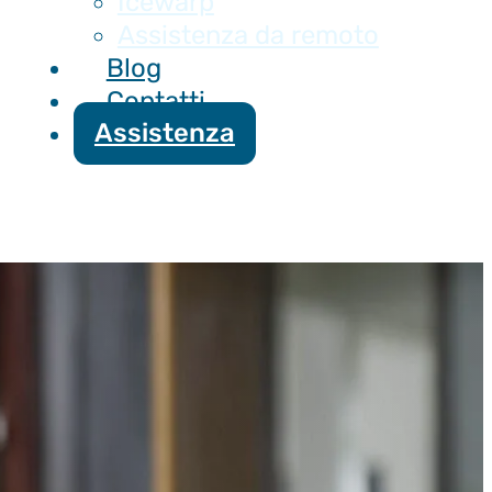
Icewarp
Assistenza da remoto
Blog
Contatti
Assistenza