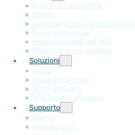
Business intelligence
Domini
Gestione sistemi Windows e Li
Posta elettronica
Rilevazione dati per I4.0
Sistemi linux embedded
Soluzioni
Cloud
Posta elettronica
SMTP dedicato
VPS Linux e Windows
Supporto
Domini
Assistenza IT