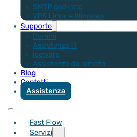
SMTP dedicato
VPS Linux e Windows
Supporto
Domini
Assistenza IT
Icewarp
Assistenza da remoto
Blog
Contatti
Assistenza
Fast Flow
Servizi