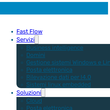
Fast Flow
Servizi
Business intelligence
Domini
Gestione sistemi Windows e Li
Posta elettronica
Rilevazione dati per I4.0
Sistemi linux embedded
Soluzioni
Cloud
Posta elettronica